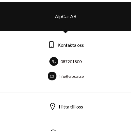
AlpCar AB
Kontakta oss
087201800
info@alpcar.se
Hitta till oss