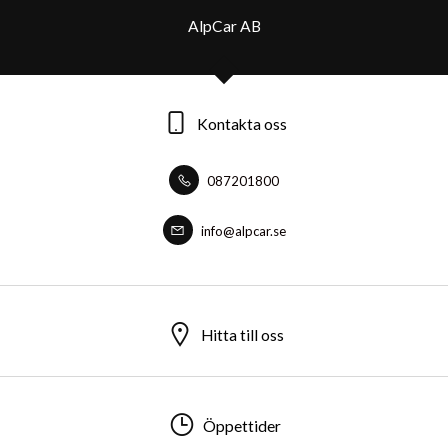
AlpCar AB
Kontakta oss
087201800
info@alpcar.se
Hitta till oss
Öppettider